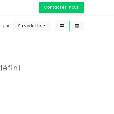
Contactez-nous
En vedette
er par :
éfini