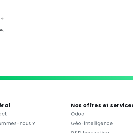
rt
s,
ral
Nos offres et service
act
Odoo
sommes-nous ?
Géo-intelligence
R&D Innovation